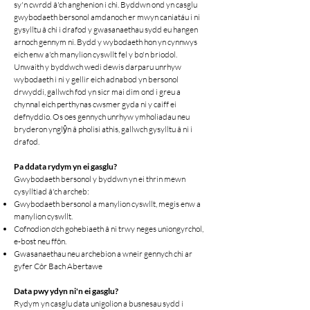
sy'n cwrdd â'ch anghenion i chi. Byddwn ond yn casglu
gwybodaeth bersonol amdanoch er mwyn caniatáu i ni
gysylltu â chi i drafod y gwasanaethau sydd eu hangen
arnoch gennym ni. Bydd y wybodaeth hon yn cynnwys
eich enw a'ch manylion cyswllt fel y bo'n briodol.
Unwaith y byddwch wedi dewis darparu unrhyw
wybodaeth i ni y gellir eich adnabod yn bersonol
drwyddi, gallwch fod yn sicr mai dim ond i greu a
chynnal eich perthynas cwsmer gyda ni y caiff ei
defnyddio. Os oes gennych unrhyw ymholiadau neu
bryderon ynglŷn â pholisi athis, gallwch gysylltu â ni i
drafod.
Pa ddata rydym yn ei gasglu?
Gwybodaeth bersonol y byddwn yn ei thrin mewn
cysylltiad â'ch archeb:
Gwybodaeth bersonol a manylion cyswllt, megis enw a
manylion cyswllt.
Cofnodion o'ch gohebiaeth â ni trwy neges uniongyrchol,
e-bost neu ffôn.
Gwasanaethau neu archebion a wneir gennych chi ar
gyfer Côr Bach Abertawe
Data pwy ydyn ni'n ei gasglu?
Rydym yn casglu data unigolion a busnesau sydd i