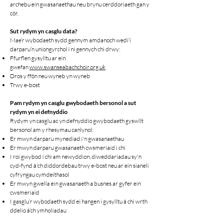
archebu ein gwasanaethau neu brynu cerddoriaeth gan y
côr.
Sut rydym yn casglu data?
Mae’r wybodaeth sydd gennym amdanoch wedi’i
darparu’n uniongyrchol i ni gennych chi drwy:
Ffurflen gysylltu ar ein
gwefan
www.swanseabachchoir.org.uk
Dros y ffôn neu wyneb yn wyneb
Trwy e-bost
Pam rydym yn casglu gwybodaeth bersonol a sut
rydym yn ei defnyddio
Rydym yn casglu ac yn defnyddio gwybodaeth gyswllt
bersonol am y rhesymau canlynol:
Er mwyn darparu mynediad i'n gwasanaethau
Er mwyn darparu gwasanaeth cwsmeriaid i chi
I roi gwybod i chi am newyddion, diweddariadau sy'n
cyd-fynd â'ch diddordebau trwy e-bost neu ar ein sianeli
cyfryngau cymdeithasol
Er mwyn gwella ein gwasanaeth a busnes ar gyfer ein
cwsmeriaid
I gasglu’r wybodaeth sydd ei hangen i gysylltu â chi wrth
ddelio â’ch ymholiadau