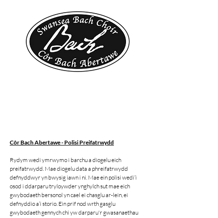
Côr Bach Abertawe - Polisi Preifatrwydd
Rydym wedi ymrwymo i barchu a diogelu eich
preifatrwydd. Mae diogelu data a phreifatrwydd
defnyddwyr yn bwysig iawn i ni. Mae ein polisi wedi’i
osod i ddarparu tryloywder ynghylch sut mae eich
gwybodaeth bersonol yn cael ei chasglu ar-lein, ei
defnyddio a’i storio. Ein prif nod wrth gasglu
gwybodaeth gennych chi yw darparu'r gwasanaethau