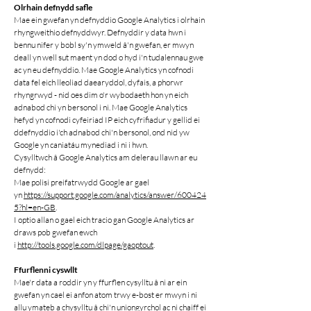
Olrhain defnydd safle
Mae ein gwefan yn defnyddio Google Analytics i olrhain
rhyngweithio defnyddwyr. Defnyddir y data hwn i
bennu nifer y bobl sy'n ymweld â'n gwefan, er mwyn
deall yn well sut maent yn dod o hyd i'n tudalennau gwe
ac yn eu defnyddio. Mae Google Analytics yn cofnodi
data fel eich lleoliad daearyddol, dyfais, a phorwr
rhyngrwyd - nid oes dim o'r wybodaeth hon yn eich
adnabod chi yn bersonol i ni. Mae Google Analytics
hefyd yn cofnodi cyfeiriad IP eich cyfrifiadur y gellid ei
ddefnyddio i'ch adnabod chi'n bersonol, ond nid yw
Google yn caniatáu mynediad i ni i hwn.
Cysylltwch â Google Analytics am delerau llawn ar eu
defnydd:
Mae polisi preifatrwydd Google ar gael
yn
https://support.google.com/analytics/answer/600424
5?hl=en-GB
.
I optio allan o gael eich tracio gan Google Analytics ar
draws pob gwefan ewch
i
http://tools.google.com/dlpage/gaoptout
.
Ffurflenni cyswllt
Mae'r data a roddir yn y ffurflen cysylltu â ni ar ein
gwefan yn cael ei anfon atom trwy e-bost er mwyn i ni
allu ymateb a chysylltu â chi'n uniongyrchol ac ni chaiff ei