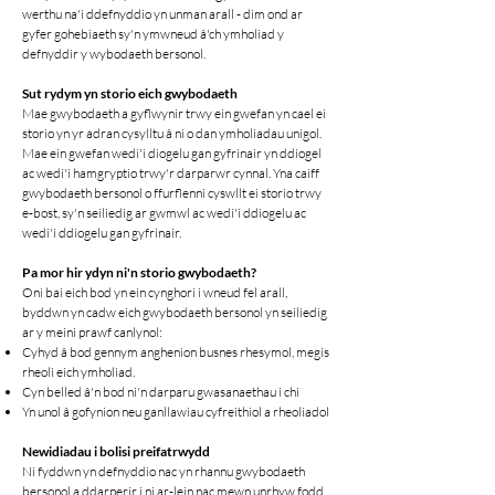
werthu na'i ddefnyddio yn unman arall - dim ond ar
gyfer gohebiaeth sy'n ymwneud â'ch ymholiad y
defnyddir y wybodaeth bersonol.
Sut rydym yn storio eich gwybodaeth
Mae gwybodaeth a gyflwynir trwy ein gwefan yn cael ei
storio yn yr adran cysylltu â ni o dan ymholiadau unigol.
Mae ein gwefan wedi'i diogelu gan gyfrinair yn ddiogel
ac wedi'i hamgryptio trwy'r darparwr cynnal. Yna caiff
gwybodaeth bersonol o ffurflenni cyswllt ei storio trwy
e-bost, sy'n seiliedig ar gwmwl ac wedi'i ddiogelu ac
wedi'i ddiogelu gan gyfrinair.
Pa mor hir ydyn ni'n storio gwybodaeth?
Oni bai eich bod yn ein cynghori i wneud fel arall,
byddwn yn cadw eich gwybodaeth bersonol yn seiliedig
ar y meini prawf canlynol:
Cyhyd â bod gennym anghenion busnes rhesymol, megis
rheoli eich ymholiad.
Cyn belled â'n bod ni'n darparu gwasanaethau i chi
Yn unol â gofynion neu ganllawiau cyfreithiol a rheoliadol
Newidiadau i bolisi preifatrwydd
Ni fyddwn yn defnyddio nac yn rhannu gwybodaeth
bersonol a ddarperir i ni ar-lein nac mewn unrhyw fodd